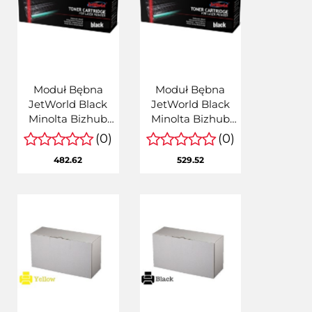
Moduł Bębna
Moduł Bębna
JetWorld Black
JetWorld Black
Minolta Bizhub
Minolta Bizhub
C257i zamiennik
C450i, C550i,
(0)
(0)
DR-217K, DR217K
C650i zamiennik
482.62
529.52
(ACVF0RD)
DR-618K, DR618K,
ACV80RD