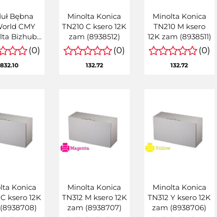
uł Bębna
Minolta Konica
Minolta Konica
World CMY
TN210 C ksero 12K
TN210 M ksero
lta Bizhub
zam (8938512)
12K zam (8938511)
0i, C550i,
(0)
(0)
(0)
 zamiennik
832.10
132.72
132.72
8C, DR618C,
CV80TD
lta Konica
Minolta Konica
Minolta Konica
C ksero 12K
TN312 M ksero 12K
TN312 Y ksero 12K
(8938708)
zam (8938707)
zam (8938706)