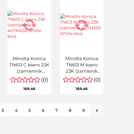
Minolta Konica
Minolta Konica
TN613 C ksero 23K
TN613 M ksero
(zamiennik
23K (zamienik
A0TM450 White
A0TM350 White
(0)
(0)
box)
box)
169.49
169.49
3
4
5
6
7
8
9