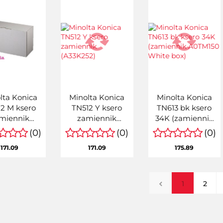
lta Konica
Minolta Konica
Minolta Konica
2 M ksero
TN512 Y ksero
TN613 bk ksero
miennik
zamiennik
34K (zamiennik
33K352)
(A33K252)
A0TM150 White
(0)
(0)
(0)
box)
171.09
171.09
175.89
1
2