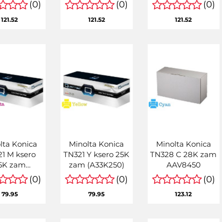
(0)
(0)
(0)
121.52
121.52
121.52
lta Konica
Minolta Konica
Minolta Konica
1 M ksero
TN321 Y ksero 25K
TN328 C 28K zam
5K zam
zam (A33K250)
AAV8450
33K350)
(0)
(0)
(0)
79.95
79.95
123.12