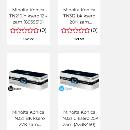
Minolta Konica
Minolta Konica
TN210 Y ksero 12K
TN312 bk ksero
zam (8938510)
20K zam
(8938705)
(0)
(0)
132.72
121.52
Minolta Konica
Minolta Konica
TN321 BK ksero
TN321 C ksero 25K
27K zam
zam (A33K450)