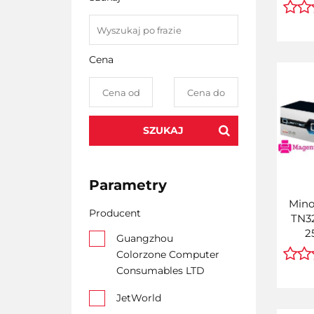
Cena
SZUKAJ
Parametry
Mino
Producent
TN32
2
Guangzhou
(A
Colorzone Computer
Consumables LTD
JetWorld