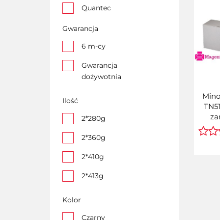
Quantec
Gwarancja
6 m-cy
Gwarancja
dożywotnia
Mino
Ilość
TN51
za
2*280g
(A
2*360g
2*410g
2*413g
260g
Kolor
364g
Czarny