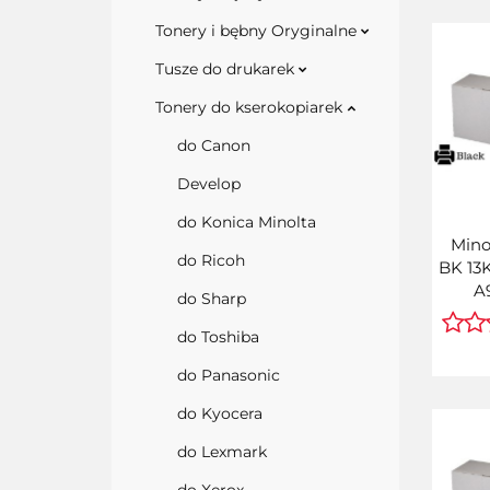
Tonery i bębny Oryginalne
Tusze do drukarek
Tonery do kserokopiarek
do Canon
Develop
do Konica Minolta
Mino
do Ricoh
BK 13
A
do Sharp
do Toshiba
do Panasonic
do Kyocera
do Lexmark