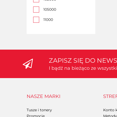
524g
105000
525g
11000
547g
11500
560g
116000
564g
12000
676g
ZAPISZ SIĘ DO NEW
120000
765g
I bądź na bieżąco ze wszyst
137000
900g
155000
980g
159000
NASZE MARKI
STRE
17500
Tusze i tonery
Konto k
18500
Promocje
Metody 