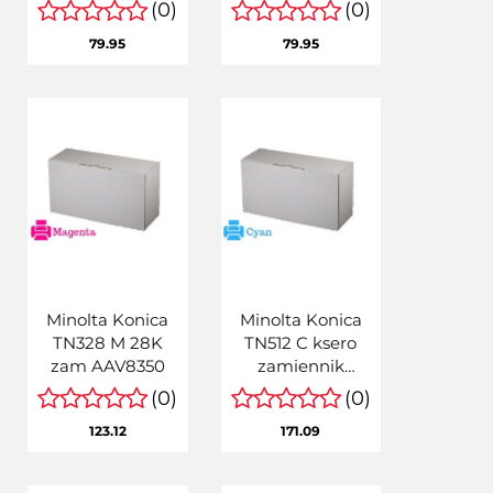
(A33K150)
(0)
(0)
79.95
79.95
Minolta Konica
Minolta Konica
TN328 M 28K
TN512 C ksero
zam AAV8350
zamiennik
(A33K452)
(0)
(0)
123.12
171.09