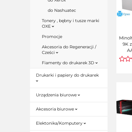
do Xerox
do Nashuatec
Tonery , bębny i tusze marki
OXE
Promocje
Minol
9K 
Akcesoria do Regeneracji /
A
Cześci
Fiamenty do drukarek 3D
Drukarki i papiery do drukarek
Urządzenia biurowe
Akcesoria biurowe
Elektonika/Komputery