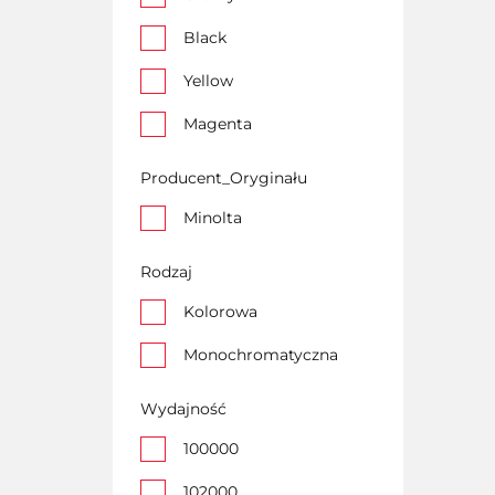
430g
Black
437g
Yellow
460g
Magenta
465g
Cyan
Producent_Oryginału
466g
CMY
Minolta
500g
Rodzaj
510g
Kolorowa
512g
Monochromatyczna
513g
Wydajność
514g
100000
519g
102000