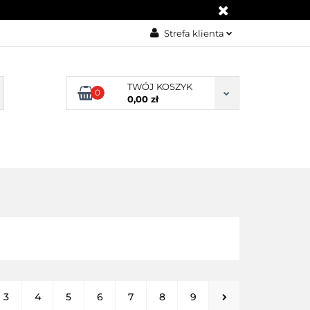
KONTAKT
Strefa klienta
Zaloguj się
Załóż konto
TWÓJ KOSZYK
0
0,00 zł
Dodaj zgłoszenie
Zgody cookies
BLOG
KONTAKT
3
4
5
6
7
8
9