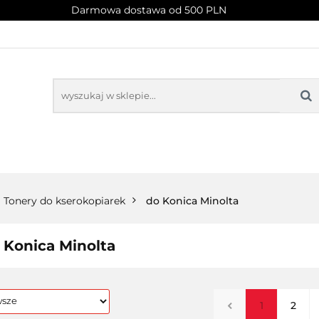
Darmowa dostawa od 500 PLN
PROMOCJE
NOWOŚCI
BESTSELLERY
BLOG
NOWOŚCI
BESTSELLERY
Tonery do kserokopiarek
do Konica Minolta
 Konica Minolta
1
2