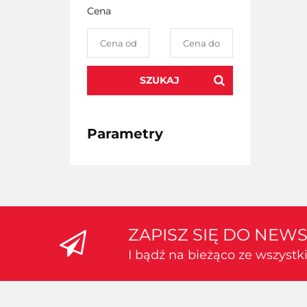
Cena
SZUKAJ
Parametry
ZAPISZ SIĘ DO NEW
I bądź na bieżąco ze wszyst