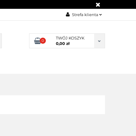
KONTAKT
Strefa klienta
Zaloguj się
Załóż konto
TWÓJ KOSZYK
0
0,00 zł
Dodaj zgłoszenie
Zgody cookies
BLOG
KONTAKT