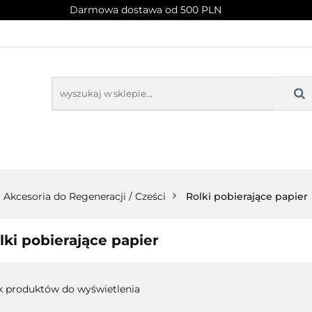
Darmowa dostawa od 500 PLN
PROMOCJE
NOWOŚCI
BESTSELLERY
BLOG
NOWOŚCI
BESTSELLERY
Akcesoria do Regeneracji / Cześci
Rolki pobierające papier
lki pobierające papier
k produktów do wyświetlenia