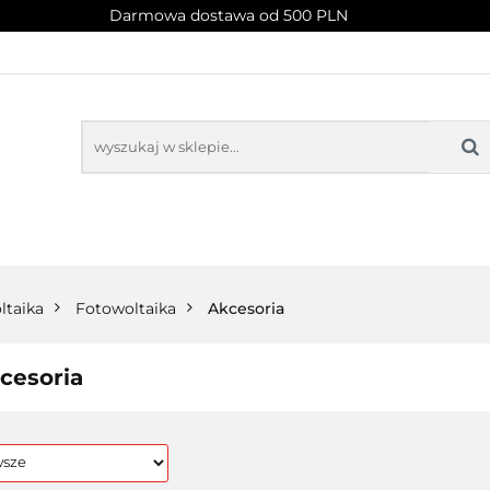
Darmowa dostawa od 500 PLN
PROMOCJE
NOWOŚCI
BESTSELLERY
BLOG
NOWOŚCI
BESTSELLERY
ltaika
Fotowoltaika
Akcesoria
cesoria