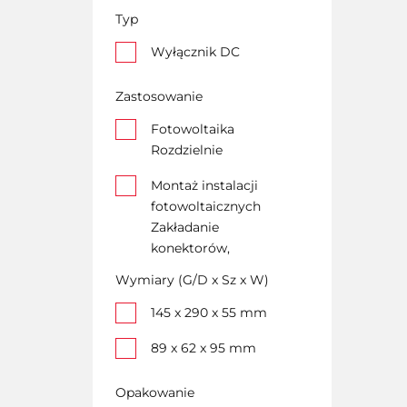
Typ
Wyłącznik DC
Zastosowanie
Fotowoltaika
Rozdzielnie
Montaż instalacji
fotowoltaicznych
Zakładanie
konektorów,
podłączanie
Wymiary (G/D x Sz x W)
przewodów solarnych
145 x 290 x 55 mm
89 x 62 x 95 mm
Opakowanie