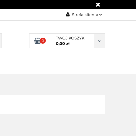
KONTAKT
Strefa klienta
Zaloguj się
Załóż konto
TWÓJ KOSZYK
0
0,00 zł
Dodaj zgłoszenie
Zgody cookies
BLOG
KONTAKT