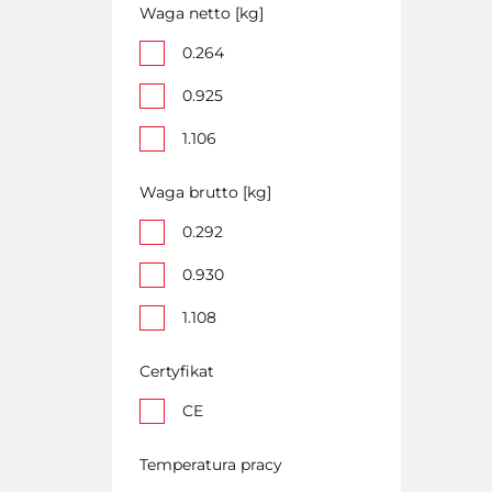
Waga netto [kg]
0.264
0.925
1.106
Waga brutto [kg]
0.292
0.930
1.108
Certyfikat
CE
Temperatura pracy