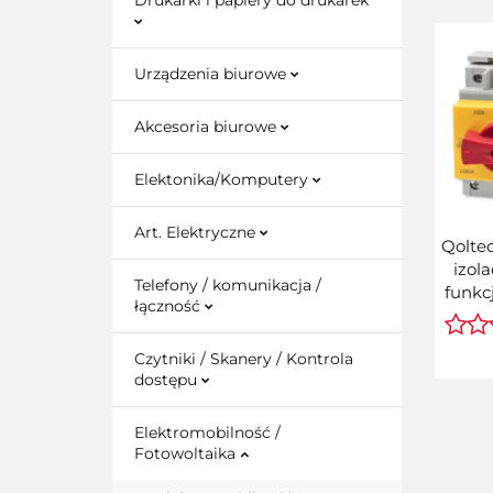
Drukarki i papiery do drukarek
Urządzenia biurowe
Akcesoria biurowe
Elektonika/Komputery
Art. Elektryczne
Qoltec
izol
Telefony / komunikacja /
funkc
łączność
Wy
głów
Czytniki / Skanery / Kontrola
32A 
dostępu
Elektromobilność /
Fotowoltaika