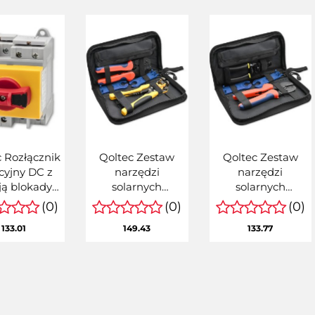
 Rozłącznik
Qoltec Zestaw
Qoltec Zestaw
acyjny DC z
narzędzi
narzędzi
ją blokady |
solarnych
solarnych
łącznik
kompatybilnych
kompatybilnych
(0)
(0)
(0)
ny| 1200V |
ze złączami MC4 |
ze złączami MC4 |
133.01
149.43
133.77
| 8kV | 4P
Zaciskarka +
Zaciskarka +
Automatyczny
Szczypce do
ściągacz izolacji
ściągania izolacji