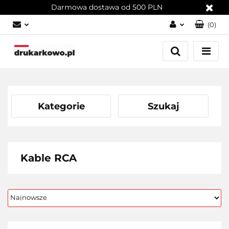
Darmowa dostawa od 500 PLN
(
0
)
Zaloguj się
Załóż konto
Dodaj zgłoszenie
Zgody cookies
Kategorie
Szukaj
Kable RCA