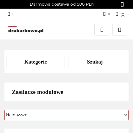
Darmowa dostawa od 500 PLN
(
0
)
Zaloguj się
Załóż konto
Dodaj zgłoszenie
Zgody cookies
Kategorie
Szukaj
Zasilacze modułowe