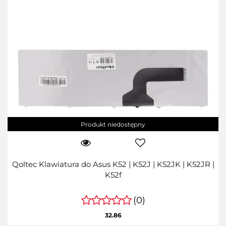
Produkt niedostępny
Qoltec Klawiatura do Asus K52 | K52J | K52JK | K52JR |
K52f
(0)
32.86