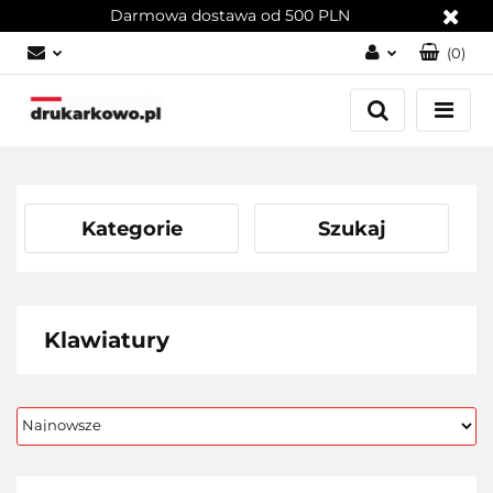
Darmowa dostawa od 500 PLN
(
0
)
Zaloguj się
Załóż konto
Dodaj zgłoszenie
Zgody cookies
Kategorie
Szukaj
Klawiatury