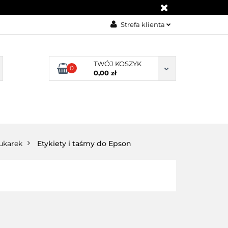
KONTAKT
Strefa klienta
Zaloguj się
Załóż konto
TWÓJ KOSZYK
0
0,00 zł
Dodaj zgłoszenie
Zgody cookies
BLOG
KONTAKT
rukarek
Etykiety i taśmy do Epson