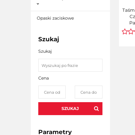
Taśm
Cz
Opaski zaciskowe
Pa
Pur
Zamie
Szukaj
12mm
B
Szukaj
(L
Cena
SZUKAJ
Parametry