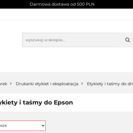
Darmowa dostawa od 500 PLN
PROMOCJE
NOWOŚCI
BESTSELLERY
BLOG
NOWOŚCI
BESTSELLERY
arek
Drukarki etykiet i eksploatacja
Etykiety i taśmy do d
ykiety i taśmy do Epson