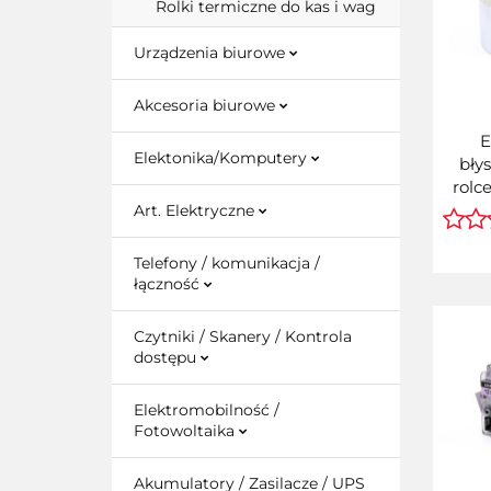
Rolki termiczne do kas i wag
Urządzenia biurowe
Akcesoria biurowe
E
Elektonika/Komputery
bły
rolc
Biał
Art. Elektryczne
zam
Epso
Telefony / komunikacja /
(rolka
łączność
wz
wielk
Czytniki / Skanery / Kontrola
dostępu
Elektromobilność /
Fotowoltaika
Akumulatory / Zasilacze / UPS