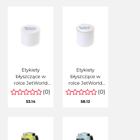
Etykiety
Etykiety
błyszczące w
błyszczące w
rolce JetWorld
rolce JetWorld
Białe 70mm*30m
Białe 79mm*30m
(0)
(0)
zamiennik do
zamiennik do
53.14
58.12
Epson TM-3500
Epson TM-3500
(rolka z perforacją
(rolka z perforacją
wzdłużną,
wzdłużną,
wielkość rdzenia
wielkość rdzenia
51
51