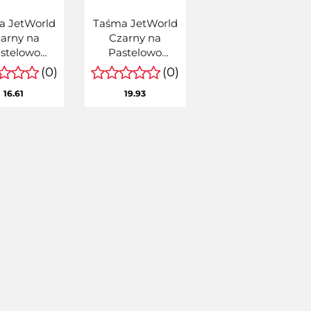
a JetWorld
Taśma JetWorld
arny na
Czarny na
stelowo
Pastelowo
purowym
Różowym
(0)
(0)
nnik Epson
Zamiennik Epson
16.61
19.93
 x 8m LC-
12mm x 8m LC-
4PZBP
B4PPBP
CB4PZBP)
(LCB4PPBP)