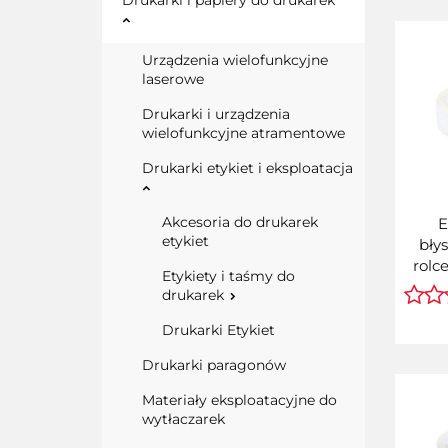
Drukarki i papiery do drukarek
Urządzenia wielofunkcyjne
laserowe
Drukarki i urządzenia
wielofunkcyjne atramentowe
Drukarki etykiet i eksploatacja
Akcesoria do drukarek
E
etykiet
bły
rolc
Etykiety i taśmy do
Biał
drukarek
zam
Epso
Drukarki Etykiet
(rolka
Drukarki paragonów
wz
wielk
Materiały eksploatacyjne do
wytłaczarek