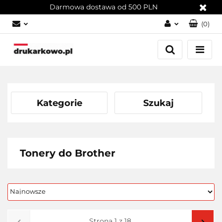
Darmowa dostawa od 500 PLN
(
0
)
Zaloguj się
Załóż konto
Dodaj zgłoszenie
Zgody cookies
Kategorie
Szukaj
Tonery do Brother