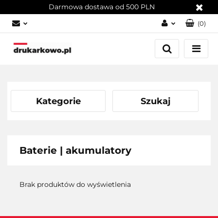
Darmowa dostawa od 500 PLN
(
0
)
Zaloguj się
Załóż konto
Dodaj zgłoszenie
Zgody cookies
Kategorie
Szukaj
Baterie | akumulatory
Brak produktów do wyświetlenia