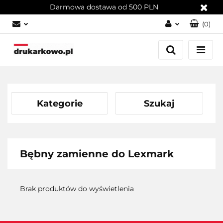
Darmowa dostawa od 500 PLN
(
0
)
Zaloguj się
Załóż konto
Dodaj zgłoszenie
Zgody cookies
Kategorie
Szukaj
Bębny zamienne do Lexmark
Brak produktów do wyświetlenia