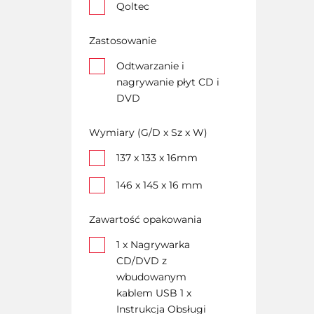
Qoltec
Zastosowanie
Odtwarzanie i
nagrywanie płyt CD i
DVD
Wymiary (G/D x Sz x W)
137 x 133 x 16mm
146 x 145 x 16 mm
Zawartość opakowania
1 x Nagrywarka
CD/DVD z
wbudowanym
kablem USB 1 x
Instrukcja Obsługi