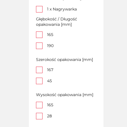
1 x Nagrywarka
CD/DVD, 1 x kabel
Głębokość / Długość
USB zasilający, kabel
opakowania [mm]
USB
165
190
Szerokość opakowania [mm]
167
45
Wysokość opakowania [mm]
165
28