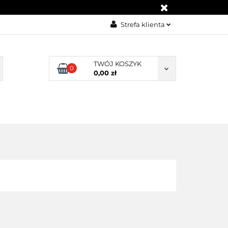
KONTAKT
Strefa klienta
Zaloguj się
Załóż konto
TWÓJ KOSZYK
0
0,00 zł
Dodaj zgłoszenie
Zgody cookies
BLOG
KONTAKT