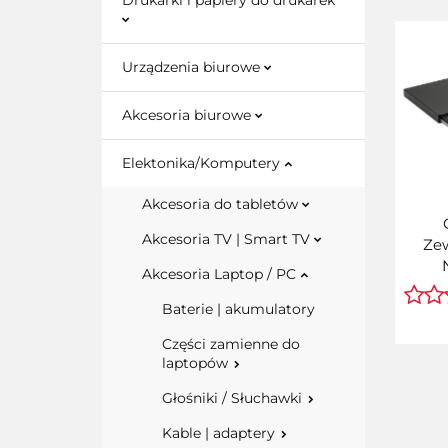
Drukarki i papiery do drukarek
Urządzenia biurowe
Akcesoria biurowe
Elektonika/Komputery
Akcesoria do tabletów
Akcesoria TV | Smart TV
Ze
Akcesoria Laptop / PC
Na
Odtwa
Baterie | akumulatory
CD DV
Części zamienne do
|
laptopów
Głośniki / Słuchawki
Kable | adaptery