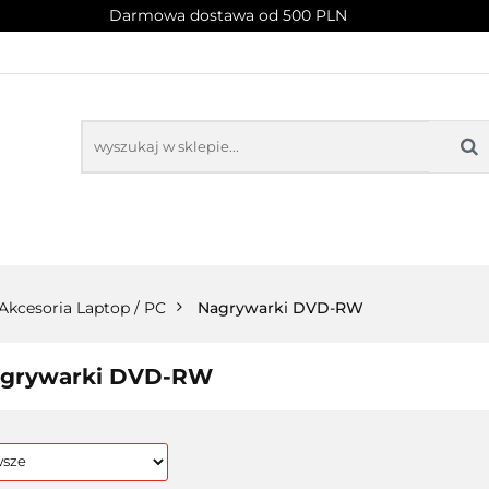
Darmowa dostawa od 500 PLN
PROMOCJE
NOWOŚCI
BESTSELLERY
BLOG
NOWOŚCI
BESTSELLERY
Akcesoria Laptop / PC
Nagrywarki DVD-RW
grywarki DVD-RW