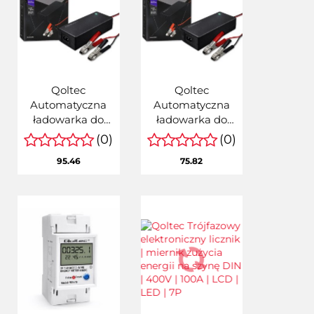
Qoltec
Qoltec
Automatyczna
Automatyczna
ładowarka do
ładowarka do
akumulatora
akumulatora
(0)
(0)
AGM GEL STD |
AGM GEL STD |
95.46
75.82
Prostownik 12V |
Prostownik 24V |
4A | 48W | LED |
2A | 48W | LED |
Kabel 1.8m
Kabel 1.8m