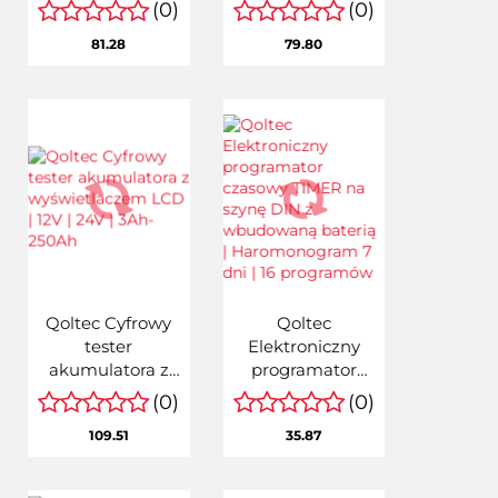
Czujnik dymu z
Czujnik tlenku
(0)
(0)
baterią | Tuya |
węgla (czadu) z
81.28
79.80
Wi-fi | żywotność
baterią | detektor
sensora 10 lat |
CO | żywotność
alarm 85dB | LED
sensora 10 lat |
alarm 85dB
Qoltec Cyfrowy
Qoltec
tester
Elektroniczny
akumulatora z
programator
wyświetlaczem
czasowy TIMER
(0)
(0)
LCD | 12V | 24V |
na szynę DIN z
109.51
35.87
3Ah-250Ah
wbudowaną
baterią |
Haromonogram 7