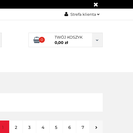
KONTAKT
Strefa klienta
Zaloguj się
Załóż konto
TWÓJ KOSZYK
0
0,00 zł
Dodaj zgłoszenie
Zgody cookies
BLOG
KONTAKT
1
2
3
4
5
6
7