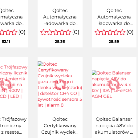
Qoltec
Qoltec
Qoltec
omatyczna
Automatyczna
Automatyczna
owarka do
ładowarka do
ładowarka do
mulatora
akumulatora
akumulatora
(0)
(0)
(0)
GEL STD |
AGM GEL STD |
AGM GEL STD |
52.11
28.36
28.89
ownik 12V |
Prostownik 6V/12V
Prostownik 24V |
W | 5.5x2.1 |
| 6W | 5.5x2.1 |
19.2W | 5.5x2.1 |
bel 1.8m
Kabel 1.8m
Kabel 1.8m
 Trójfazowy
Qoltec
Qoltec Balanser
ktroniczny
Certyfikowany
napięcia 48V do
k z resetem |
Czujnik wycieku
akumulatorów 4