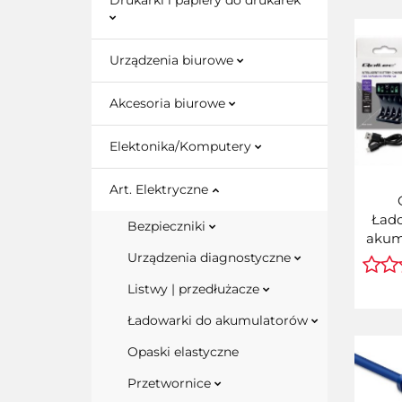
Drukarki i papiery do drukarek
Urządzenia biurowe
Akcesoria biurowe
Elektonika/Komputery
Art. Elektryczne
Ład
Bezpieczniki
akum
Ni-M
Urządzenia diagnostyczne
AAA R6
Listwy | przedłużacze
Kabe
Ładowarki do akumulatorów
Opaski elastyczne
Przetwornice