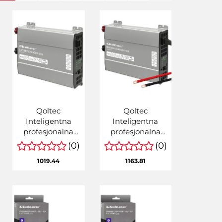
Qoltec
Qoltec
Inteligentna
Inteligentna
profesjonalna
profesjonalna
ładowarka
ładowarka
(0)
(0)
Monolith do
Monolith do
1019.44
1163.81
akumulatorów
akumulatorów
LiFePO4 AGM
LiFePO4 AGM
GEL SLA | 80A |
GEL SLA | 90A |
12V | Szybkie
12V | Szybkie
ładowanie
ładowanie