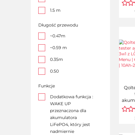
miern
energ
1.5 m
DIN |
| LCD
1.8 m
Długość przewodu
10 m
~0.47m
100 m
~0.59 m
15 m
0.35m
2 m
0.50
20 m
0.50m
Funkcje
Qolt
25 m
0.51m
Dodatkowa funkcja :
akumu
WAKE UP
3 m
0.52m
z LC
przeznaczona dla
Menu 
30 m
akumulatora
0.57 m
24V |
LiFePO4, który jest
305 m
0.5m
nadmiernie