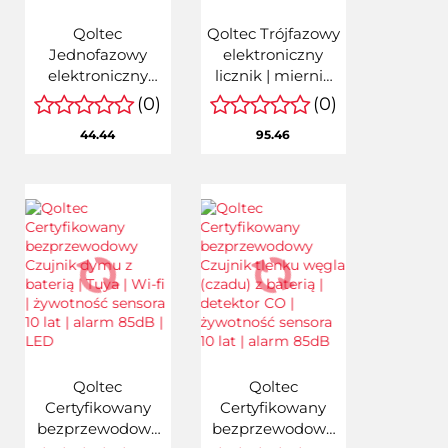
Qoltec
Qoltec Trójfazowy
Jednofazowy
elektroniczny
elektroniczny
licznik | miernik
licznik zużycia
zużycia energii na
(0)
(0)
energii na szynę
szynę DIN | 400V |
44.44
95.46
DIN | RESET |
100A | LCD | LED |
licznik okresowy i
7P
stały | 230V | 60A |
LCD | LE
Qoltec
Qoltec
Certyfikowany
Certyfikowany
bezprzewodowy
bezprzewodowy