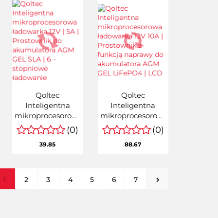
dni | 16
programów
Qoltec
Qoltec
Inteligentna
Inteligentna
mikroprocesorowa
mikroprocesorowa
ładowarka 12V |
ładowarka 12V
(0)
(0)
5A | Prostownik
10A | Prostownik z
39.85
88.67
do akumulatora
funkcją naprawy
AGM GEL SLA | 6
do akumulatora
- stopniowe
AGM GEL
ładowanie
LiFePO4 | LCD
1
2
3
4
5
6
7