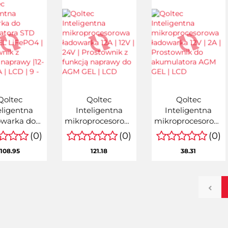
Qoltec
Qoltec
Qoltec
eligentna
Inteligentna
Inteligentna
owarka do
mikroprocesorowa
mikroprocesorowa
latora STD
ładowarka 12A |
ładowarka 12V |
(0)
(0)
(0)
GM GEL
12V | 24V |
2A | Prostownik
108.95
121.18
38.31
FePO4 |
Prostownik z
do akumulatora
stownik z
funkcją naprawy
AGM GEL | LCD
ją naprawy
do AGM GEL |
V |10A | LCD
LCD
 - stopnio