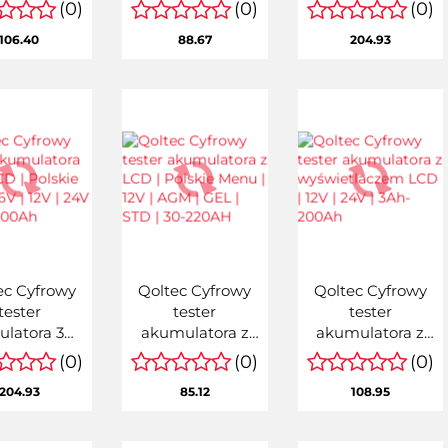
ik zużycia
gazu ziemnego i
x 12V | 10A |
(0)
(0)
(0)
ii na szynę
tlenku węgla
LiFePO4 AGM
106.40
88.67
204.93
 400V | 100A
(czadu) | detektor
GEL
 | LED | 4P
CH4 CO |
żywotność
sensora 5 lat |
alarm 8
ec Cyfrowy
Qoltec Cyfrowy
Qoltec Cyfrowy
tester
tester
tester
latora 3w1
akumulatora z
akumulatora z
D | Polskie
LCD | Polskie
wyświetlaczem
(0)
(0)
(0)
| 6V | 12V |
Menu | 12V | AGM
LCD | 12V | 24V |
204.93
85.12
108.95
 10Ah-200Ah
| GEL | STD | 30-
3Ah-200Ah
220AH