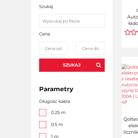
Szukaj
Aut
ład
aku
Cena
AGM 
Prost
2A | 24
Ka
SZUKAJ
Parametry
Długość kabla
0.25 m
Qoltec
0.5 m
ele
liczni
1 m