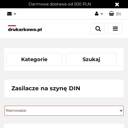
Darmowa dostawa od 500 PLN
(
0
)
Zaloguj się
Załóż konto
Dodaj zgłoszenie
Zgody cookies
Kategorie
Szukaj
Zasilacze na szynę DIN