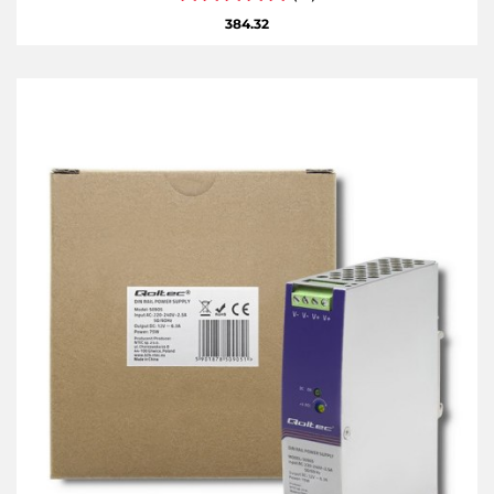
384.32