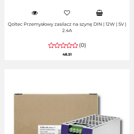
Qoltec Przemysłowy zasilacz na szynę DIN | 12W | 5V |
2.4A
(0)
48.51