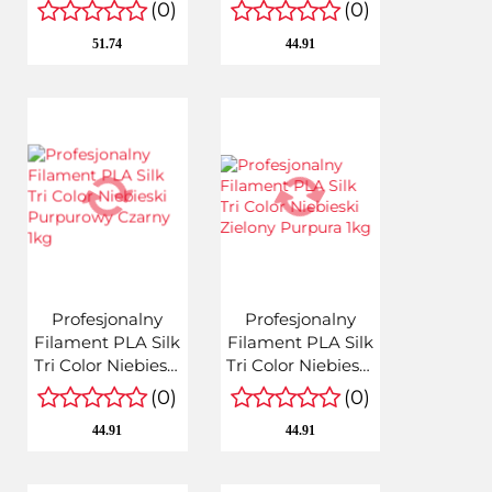
1kg netto 1,75mm
Złoty Purpurowy
(0)
(0)
Quantum
1kg 1,75mm
51.74
44.91
Profesjonalny
Profesjonalny
Filament PLA Silk
Filament PLA Silk
Tri Color Niebieski
Tri Color Niebieski
Purpurowy
Zielony Purpura
(0)
(0)
Czarny 1kg
1kg
44.91
44.91