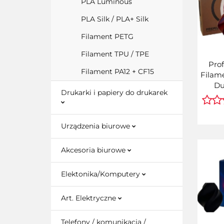
PLA Luminous
PLA Silk / PLA+ Silk
Filament PETG
Filament TPU / TPE
Prof
Filament PA12 + CF15
Filame
Du
Drukarki i papiery do drukarek
C
Nie
Urządzenia biurowe
Akcesoria biurowe
Elektonika/Komputery
Art. Elektryczne
Telefony / komunikacja /