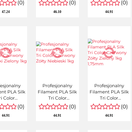
wy Złoty /
Quantum
Quantum Quality
(0)
(0)
(0)
 Gold 1kg
Premium
47.24
46.10
44.91
esjonalny
Profesjonalny
Profesjonalny
nt PLA Silk
Filament PLA Silk
Filament PLA Silk
ri Color
Tri Color
Tri Color
zerwony
Czerwony Żółty
Czerwony Żółty
(0)
(0)
(0)
eski Zielony
Niebieski 1kg
Zielony 1kg
44.91
44.91
44.91
1kg
1,75mm