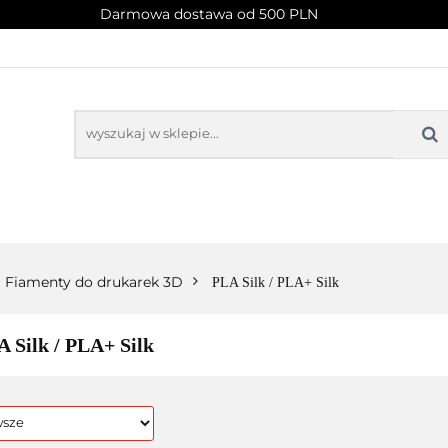
Darmowa dostawa od 500 PLN
PROMOCJE
NOWOŚCI
BESTSELLERY
BLOG
NOWOŚCI
BESTSELLERY
Fiamenty do drukarek 3D
PLA Silk / PLA+ Silk
 Silk / PLA+ Silk