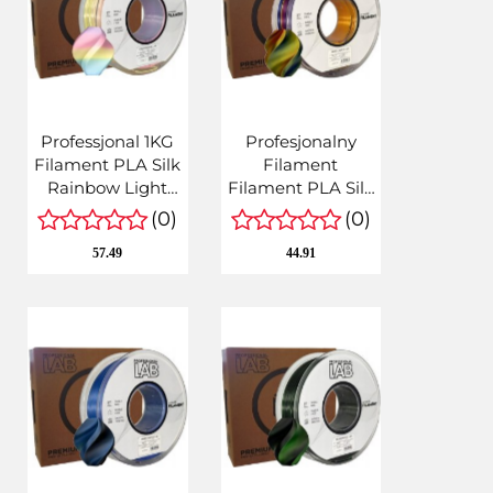
Professjonal 1KG
Profesjonalny
Filament PLA Silk
Filament
Rainbow Light
Filament PLA Silk
Tęcza Pastelowy
Tri Color Sunset
(0)
(0)
Quantum
Horizon 1kg
57.49
44.91