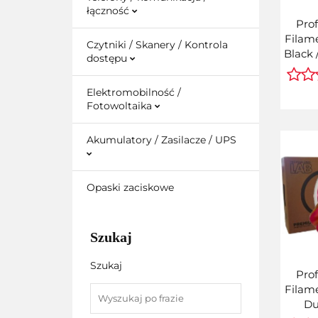
łączność
Prof
Filame
Czytniki / Skanery / Kontrola
Black 
dostępu
Profe
Elektromobilność /
Fotowoltaika
Akumulatory / Zasilacze / UPS
Opaski zaciskowe
Szukaj
Szukaj
Prof
Filame
Du