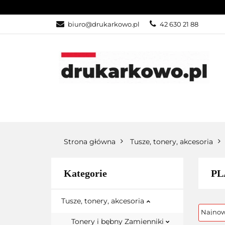
KATEGORIE
biuro@drukarkowo.pl
42 630 21 88
KATEGORIE
PROMOCJE
Strona główna
Tusze, tonery, akcesoria
Kategorie
PLA
Tusze, tonery, akcesoria
Tonery i bębny Zamienniki