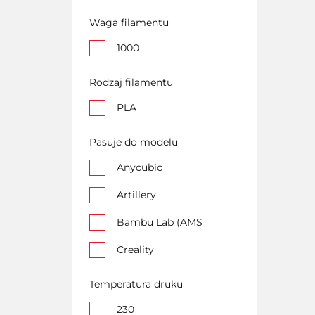
Filament Silk PLA Tri
Color Twilight
Waga filamentu
Serenity
1000
Profesjonalny
Filament PLA Silk
Rodzaj filamentu
Black/Czarny
PLA
Profesjonalny
Filament PLA Silk
Pasuje do modelu
Dual Red Blue
Anycubic
Profesjonalny
Artillery
Filament PLA Silk
Gold Premium
Bambu Lab (AMS
Profesjonalny
Creality
Filament PLA Silk Tri
Color Sun
Elegoo
Temperatura druku
Profesjonalny
Flashforge
230