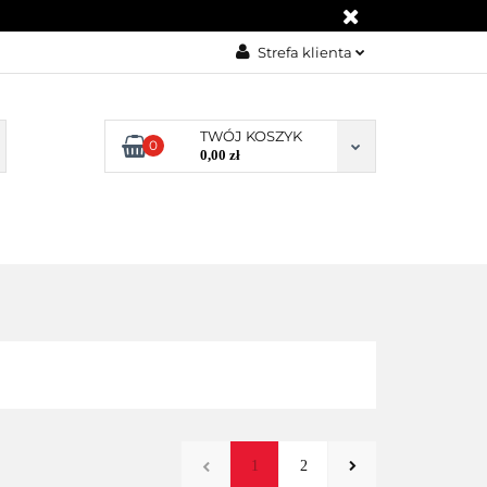
KONTAKT
Strefa klienta
Zaloguj się
Załóż konto
TWÓJ KOSZYK
0
0,00 zł
Dodaj zgłoszenie
Zgody cookies
BLOG
KONTAKT
1
2