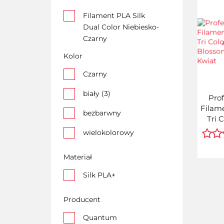
Filament PLA Silk
Dual Color Niebiesko-
Czarny
Kolor
Filament PLA Silk
Dual Color Red - Gold
Czarny
Filament PLA Silk
biały (3)
Prof
Silver Srebrny
Filame
Quantum
bezbarwny
Tri 
Bl
Filament PLA Silk Tri
wielokolorowy
Króle
Color /Królewski
czerwony
Kwiat
Materiał
srebrny
Filament PLA Tri
Silk PLA+
Color Storms
zielony (2)
Whisper 1kg
Producent
żółty (3)
Filament Silk PLA Tr
Quantum