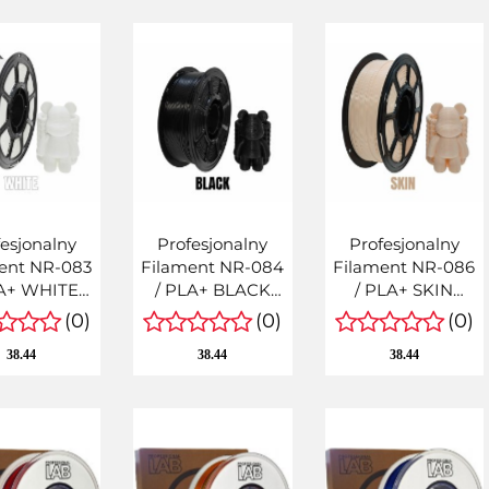
esjonalny
Profesjonalny
Profesjonalny
ent NR-083
Filament NR-084
Filament NR-086
LA+ WHITE
/ PLA+ BLACK
/ PLA+ SKIN
75mm 1KG
1,75mm 1KG
1,75mm 1KG
(0)
(0)
(0)
38.44
38.44
38.44