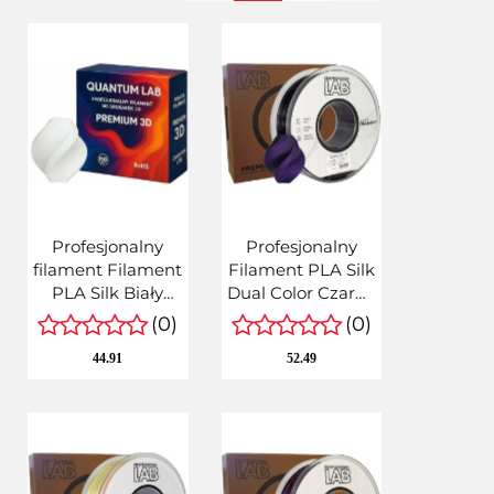
Profesjonalny
Profesjonalny
filament Filament
Filament PLA Silk
PLA Silk Biały
Dual Color Czarny
White 1kg netto
Purpurowy
(0)
(0)
1,75mm
1,75mm 1kg
44.91
52.49