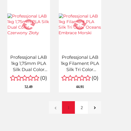
Professjonal LAB
Professjonal LAB
1kg 1,75mm PLA
1kg Filament PLA
Silk Dual Color
Silk Tri Color
Czerwony Złoty
Oceans Embrace
(0)
(0)
Morski
52.49
44.91
1
2