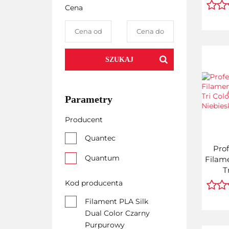
Różo
Cena
Pink
SZUKAJ
Parametry
Producent
Quantec
Prof
Quantum
Filame
T
C
Kod producenta
Niebi
Filament PLA Silk
Dual Color Czarny
Purpurowy