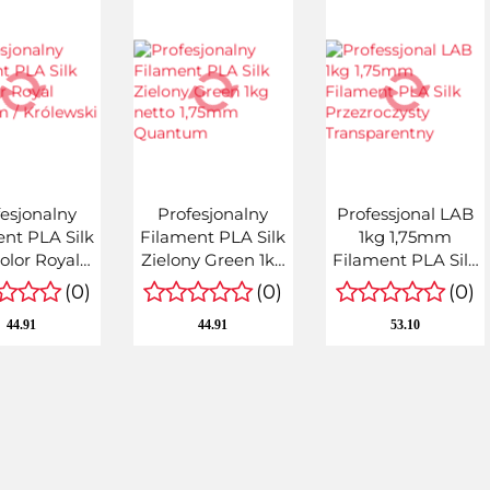
esjonalny
Profesjonalny
Professjonal LAB
nt PLA Silk
Filament PLA Silk
1kg 1,75mm
Color Royal
Zielony Green 1kg
Filament PLA Silk
ossom /
netto 1,75mm
Przezroczysty
(0)
(0)
(0)
wski Kwiat
Quantum
Transparentny
44.91
44.91
53.10