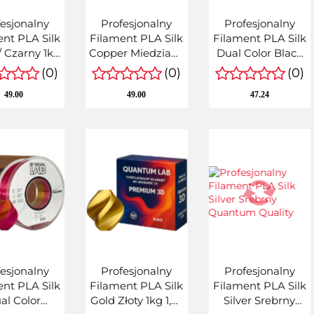
esjonalny
Profesjonalny
Profesjonalny
nt PLA Silk
Filament PLA Silk
Filament PLA Silk
/ Czarny 1kg
Copper Miedziany
Dual Color Black
1,75mm
1kg netto 1,75mm
Gold 1kg 1,75mm
(0)
(0)
(0)
ssjonal LAB
Quantum
Quantum
49.00
49.00
47.24
esjonalny
Profesjonalny
Profesjonalny
nt PLA Silk
Filament PLA Silk
Filament PLA Silk
al Color
Gold Złoty 1kg 1,75
Silver Srebrny