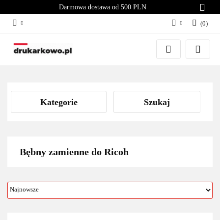
Darmowa dostawa od 500 PLN
(
0
)
Zaloguj się
Załóż konto
Dodaj zgłoszenie
Zgody cookies
Kategorie
Szukaj
Bębny zamienne do Ricoh