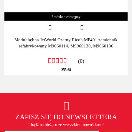
Produkt niedostępny
Moduł bębna JetWorld Czarny Ricoh MP401 zamiennik
refabrykowany M9060114, M9060130, M9060136
(0)
255.68
ZAPISZ SIĘ DO NEWSLETTERA
I bądź na bieżąco ze wszystkimi nowościami!