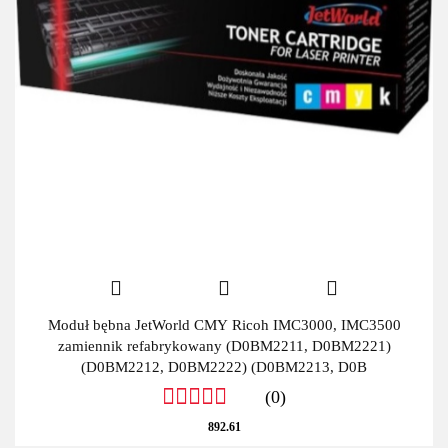
Moduł bębna JetWorld CMY Ricoh IMC3000, IMC3500
zamiennik refabrykowany (D0BM2211, D0BM2221)
(D0BM2212, D0BM2222) (D0BM2213, D0B
(0)
892.61