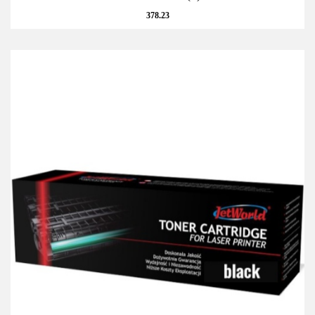
378.23