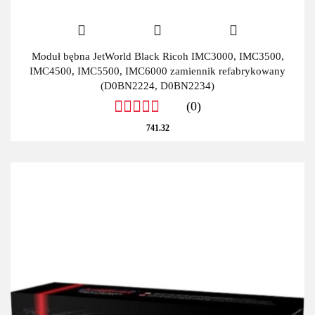
Moduł bębna JetWorld Black Ricoh IMC3000, IMC3500,
IMC4500, IMC5500, IMC6000 zamiennik refabrykowany
(D0BN2224, D0BN2234)
(0)
741.32