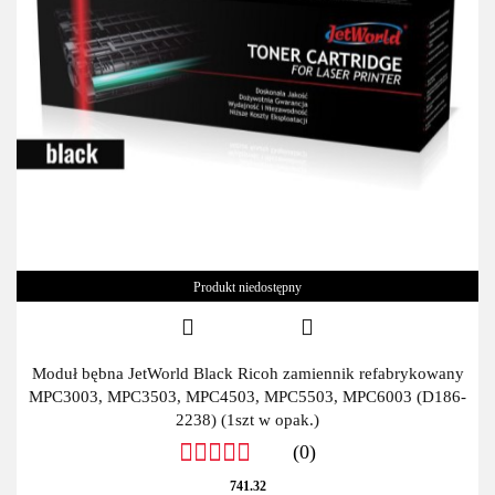
Produkt niedostępny
Moduł bębna JetWorld Black Ricoh zamiennik refabrykowany
MPC3003, MPC3503, MPC4503, MPC5503, MPC6003 (D186-
2238) (1szt w opak.)
(0)
741.32