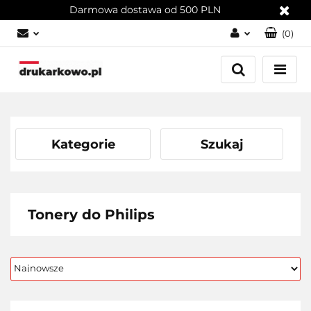
Darmowa dostawa od 500 PLN
(
0
)
Zaloguj się
Załóż konto
Dodaj zgłoszenie
Zgody cookies
Kategorie
Szukaj
Tonery do Philips