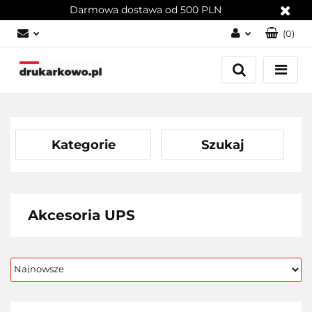
Darmowa dostawa od 500 PLN
(
0
)
Zaloguj się
Załóż konto
Dodaj zgłoszenie
Zgody cookies
Kategorie
Szukaj
Akcesoria UPS