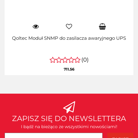
Qoltec Moduł SNMP do zasilacza awaryjnego UPS
(0)
711.56
ZAPISZ SIĘ DO NEWSLETTERA
I bądź na bieżąco ze wszystkimi nowościami!