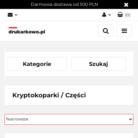
Darmowa dostawa od 500 PLN
(
0
)
Zaloguj się
Załóż konto
Dodaj zgłoszenie
Zgody cookies
Kategorie
Szukaj
Kryptokoparki / Części