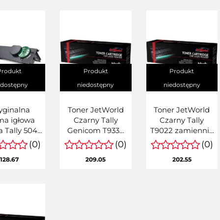
Produkt
Produkt
Produkt
edostępny
niedostępny
niedostępny
yginalna
Toner JetWorld
Toner JetWorld
ma igłowa
Czarny Tally
Czarny Tally
 Tally 5040
Genicom T9330
T9022 zamiennik
043393)
zamiennik 43872
43376
(0)
(0)
(0)
128.67
209.05
202.55