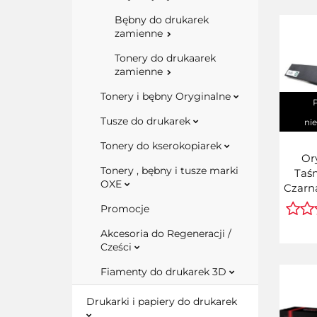
Bębny do drukarek
zamienne
Tonery do drukaarek
zamienne
Tonery i bębny Oryginalne
Tusze do drukarek
ni
Tonery do kserokopiarek
Or
Tonery , bębny i tusze marki
Taś
OXE
Czarna
(
Promocje
Akcesoria do Regeneracji /
Cześci
Fiamenty do drukarek 3D
Drukarki i papiery do drukarek