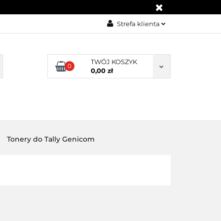
KONTAKT
Strefa klienta
Zaloguj się
Załóż konto
TWÓJ KOSZYK
0
0,00 zł
Dodaj zgłoszenie
Zgody cookies
BLOG
KONTAKT
Tonery do Tally Genicom