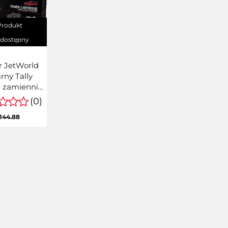
Produkt
edostępny
r JetWorld
rny Tally
 zamiennik
043320
(0)
144.88