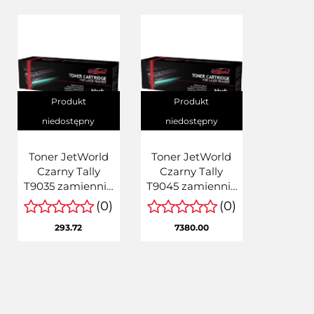
Produkt
Produkt
niedostępny
niedostępny
Toner JetWorld
Toner JetWorld
Czarny Tally
Czarny Tally
T9035 zamiennik
T9045 zamiennik
refabrykowany
refabrykowany
(0)
(0)
62415
43848
293.72
7380.00