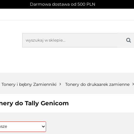
Darmowa dostawa od 500 PLN
PROMOCJE
NOWOŚCI
BESTSELLERY
BLOG
NOWOŚCI
BESTSELLERY
Tonery i bębny Zamienniki
Tonery do drukaarek zamienne
nery do Tally Genicom