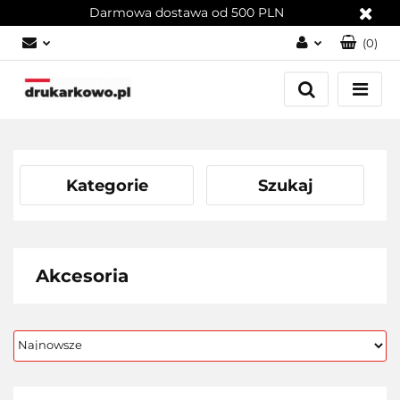
Darmowa dostawa od 500 PLN
(
0
)
Zaloguj się
Załóż konto
Dodaj zgłoszenie
Zgody cookies
Kategorie
Szukaj
Akcesoria