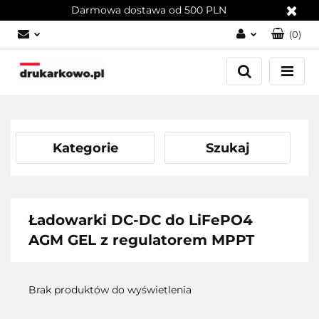
Darmowa dostawa od 500 PLN
(
0
)
Zaloguj się
Załóż konto
Dodaj zgłoszenie
Zgody cookies
Kategorie
Szukaj
Ładowarki DC-DC do LiFePO4
AGM GEL z regulatorem MPPT
Brak produktów do wyświetlenia