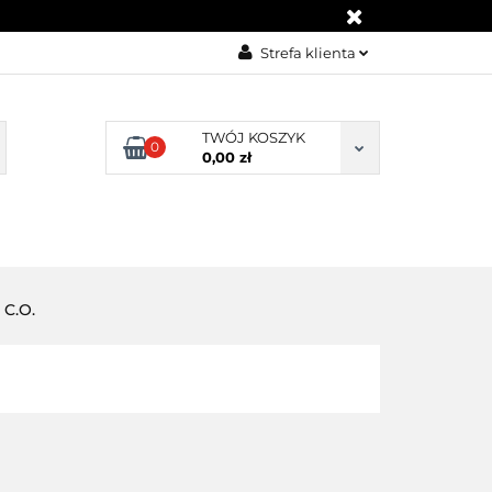
KONTAKT
Strefa klienta
Zaloguj się
Załóż konto
TWÓJ KOSZYK
0
0,00 zł
Dodaj zgłoszenie
Zgody cookies
BLOG
KONTAKT
 C.O.