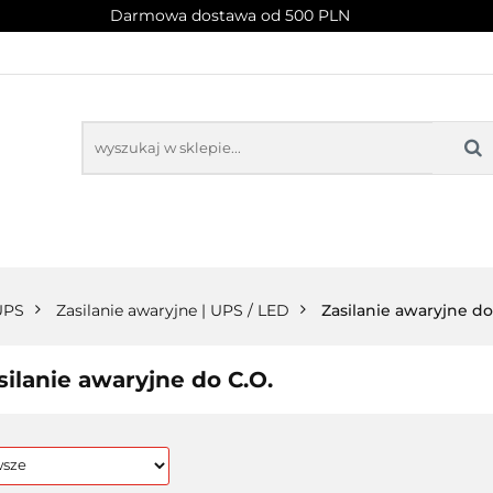
Darmowa dostawa od 500 PLN
PROMOCJE
NOWOŚCI
BESTSELLERY
BLOG
NOWOŚCI
BESTSELLERY
 UPS
Zasilanie awaryjne | UPS / LED
Zasilanie awaryjne do
silanie awaryjne do C.O.