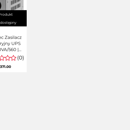
Produkt
edostępny
ec Zasilacz
ryjny UPS
VA/560 |
etwornica
(0)
30V z AVR |
371.00
Sinus