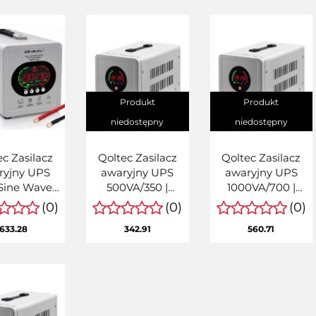
Produkt
Produkt
niedostępny
niedostępny
ec Zasilacz
Qoltec Zasilacz
Qoltec Zasilacz
ryjny UPS
awaryjny UPS
awaryjny UPS
Sine Wave |
500VA/350 |
1000VA/700 |
VA/720W |
Przetwornica
Przetwornica
(0)
(0)
(0)
etwornica
12/230V z AVR |
12/230V z AVR |
633.28
342.91
560.71
30V z AVR |
Sinus
Sinus
| LiFePO4
GM GEL