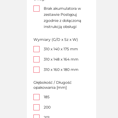
Brak akumulatora w
zestawie Postępuj
zgodnie z dołączoną
instrukcją obsługi
Wymiary (G/D x Sz x W)
310 x 140 x 175 mm
310 x 148 x 164 mm
310 x 160 x 180 mm
Głębokość / Długość
opakowania [mm]
185
200
201