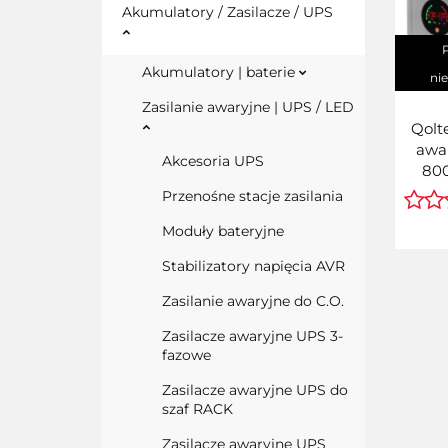
Akumulatory / Zasilacze / UPS
Akumulatory | baterie
ni
Zasilanie awaryjne | UPS / LED
Qolt
awa
Akcesoria UPS
800
Prz
Przenośne stacje zasilania
12/2
Moduły bateryjne
Stabilizatory napięcia AVR
Zasilanie awaryjne do C.O.
Zasilacze awaryjne UPS 3-
fazowe
Zasilacze awaryjne UPS do
szaf RACK
Zasilacze awaryjne UPS