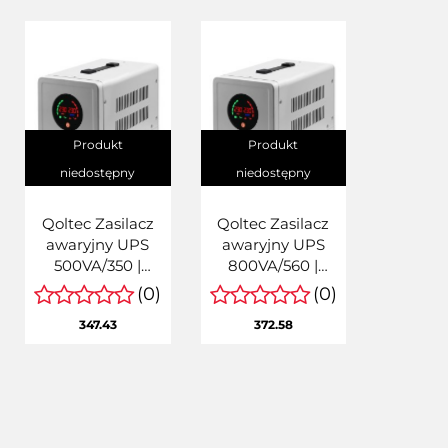
Produkt
Produkt
niedostępny
niedostępny
Qoltec Zasilacz
Qoltec Zasilacz
awaryjny UPS
awaryjny UPS
500VA/350 |
800VA/560 |
Przetwornica
Przetwornica
(0)
(0)
12/230V z AVR | SF
12/230V z AVR | SF
347.43
372.58
| Sinus
| Sinus