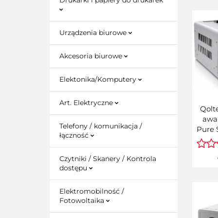
Drukarki i papiery do drukarek
Urządzenia biurowe
Akcesoria biurowe
Elektonika/Komputery
Art. Elektryczne
Qolt
awa
Telefony / komunikacja /
Pure 
łączność
1000
Prz
Czytniki / Skanery / Kontrola
12/2
dostępu
LCD 
A
Elektromobilność /
Fotowoltaika