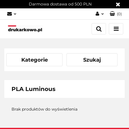
Darmowa dostawa od 500 PLN
(
0
)
Zaloguj się
Załóż konto
Dodaj zgłoszenie
Zgody cookies
Kategorie
Szukaj
PLA Luminous
Brak produktów do wyświetlenia