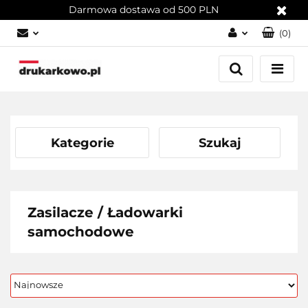
Darmowa dostawa od 500 PLN
(
0
)
Zaloguj się
Załóż konto
Dodaj zgłoszenie
Zgody cookies
Kategorie
Szukaj
Zasilacze / Ładowarki
samochodowe