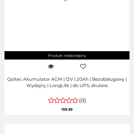
Produkt niedostępny
Qoltec Akumulator AGM | 12V | 20Ah | Bezobsługowy |
Wydajny | LongLife | do UPS, skutera
(0)
159.39