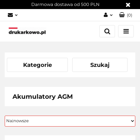
Darmowa dostawa od 500 PLN
(
0
)
Zaloguj się
Załóż konto
Dodaj zgłoszenie
Zgody cookies
Kategorie
Szukaj
Akumulatory AGM