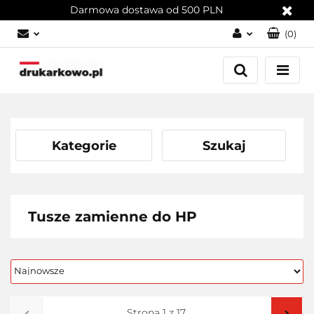
Darmowa dostawa od 500 PLN
(
0
)
Zaloguj się
Załóż konto
Dodaj zgłoszenie
Zgody cookies
Kategorie
Szukaj
Tusze zamienne do HP