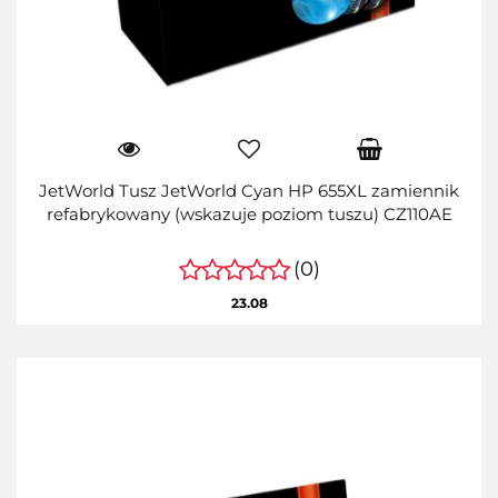
JetWorld Tusz JetWorld Cyan HP 655XL zamiennik
refabrykowany (wskazuje poziom tuszu) CZ110AE
(0)
23.08