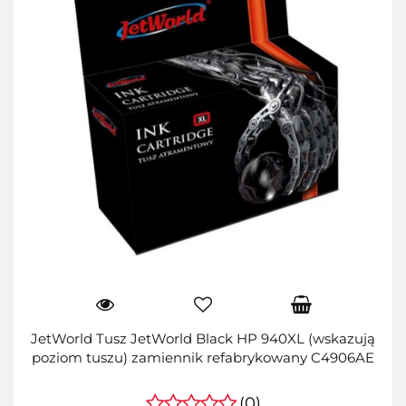
JetWorld Tusz JetWorld Black HP 940XL (wskazują
poziom tuszu) zamiennik refabrykowany C4906AE
(0)