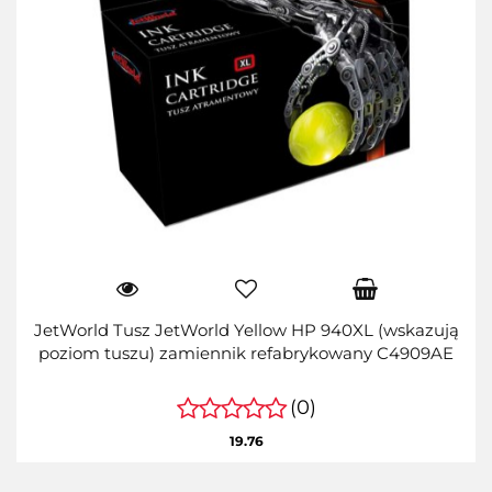
JetWorld Tusz JetWorld Yellow HP 940XL (wskazują
poziom tuszu) zamiennik refabrykowany C4909AE
(0)
19.76