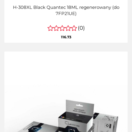
H-308XL Black Quantec 18ML regenerowany (do
7FP21UE)
(0)
116.73