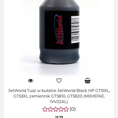
JetWorld Tusz w butelce JetWorld Black HP GT51XL,
GT53XL zamiennik GT5810, GT5820 (M0H57AE,
1VV22AL)
(0)
12.73