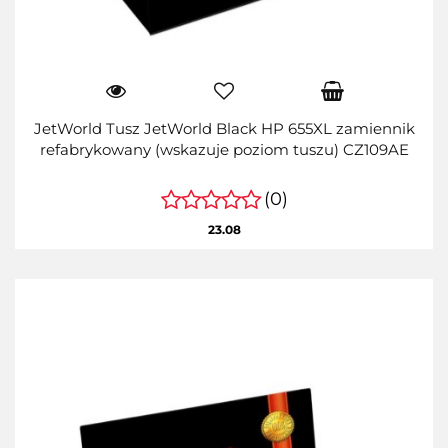
JetWorld Tusz JetWorld Black HP 655XL zamiennik
refabrykowany (wskazuje poziom tuszu) CZ109AE
(0)
23.08