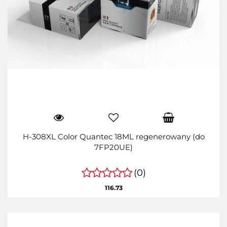
H-308XL Color Quantec 18ML regenerowany (do
7FP20UE)
(0)
116.73