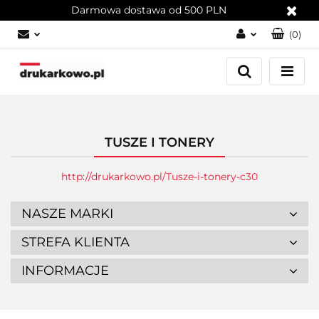
Darmowa dostawa od 500 PLN
(
0
)
Zaloguj się
Załóż konto
Dodaj zgłoszenie
Zgody cookies
TUSZE I TONERY
http://drukarkowo.pl/Tusze-i-tonery-c30
NASZE MARKI
STREFA KLIENTA
INFORMACJE