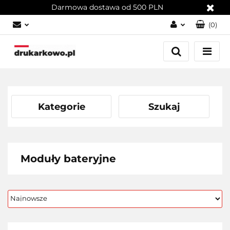
Darmowa dostawa od 500 PLN
(
0
)
Zaloguj się
Załóż konto
Dodaj zgłoszenie
Zgody cookies
Kategorie
Szukaj
Moduły bateryjne