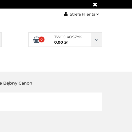
KONTAKT
Strefa klienta
Zaloguj się
Załóż konto
TWÓJ KOSZYK
0
0,00 zł
Dodaj zgłoszenie
Zgody cookies
BLOG
KONTAKT
ne Bębny Canon