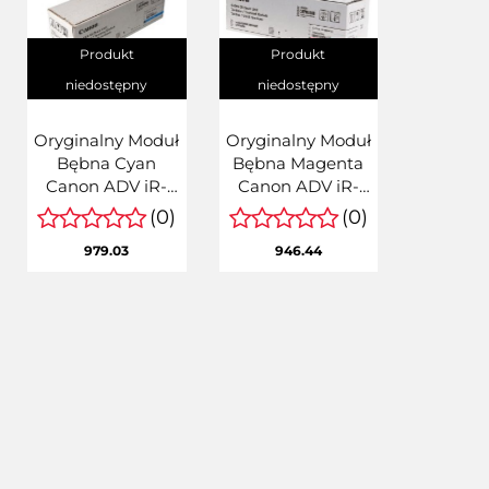
Produkt
Produkt
niedostępny
niedostępny
Oryginalny Moduł
Oryginalny Moduł
Bębna Cyan
Bębna Magenta
Canon ADV iR-
Canon ADV iR-
C256, iR-C257, iR-
C256, iR-C257, iR-
(0)
(0)
C356 (C-EXV55,
C356 (C-EXV55,
979.03
946.44
CEXV55,
CEXV55,
2187C002)
2188C002)