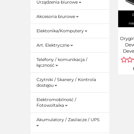
Urządzenia biurowe
Akcesoria biurowe
ni
Elektonika/Komputery
Orygi
Dew
Art. Elektryczne
Deve
Cy
Telefony / komunikacja /
ima
łączność
ADV
C584
Czytniki / Skanery / Kontrola
C586
dostępu
(FM1
Elektromobilność /
Fotowoltaika
Akumulatory / Zasilacze / UPS