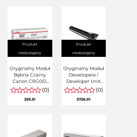
Produkt
Produkt
niedostępny
niedostępny
Oryginalny Moduł
Oryginalny Moduł
Bębna Czarny
Dewelopera /
Canon CRG051,
Developer Unit
CRG-051
Black Canon
(0)
(0)
(2170C001)
imageRUNNER
359.51
5726.91
ADVANCE DX
6855i, 6860i,
6870i, C5840i,
C5850i, C5860i,
C58