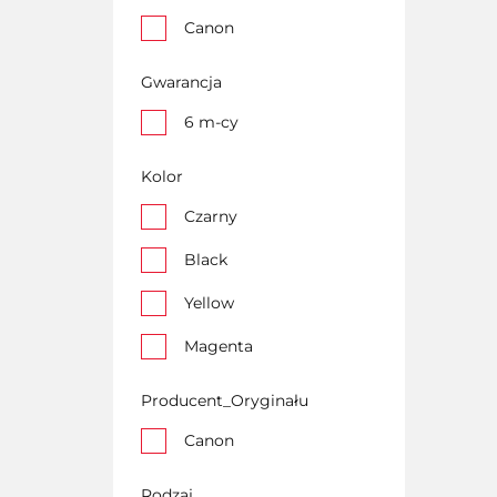
Canon
Gwarancja
6 m-cy
Kolor
Czarny
Black
Yellow
Magenta
Cyan
Producent_Oryginału
CMYK
Canon
Rodzaj