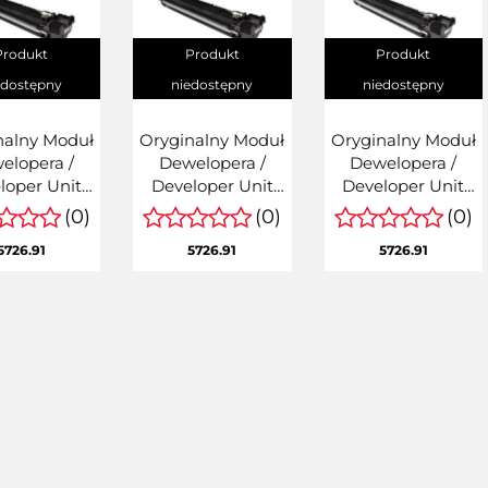
Produkt
Produkt
Produkt
edostępny
niedostępny
niedostępny
nalny Moduł
Oryginalny Moduł
Oryginalny Moduł
elopera /
Dewelopera /
Dewelopera /
loper Unit
Developer Unit
Developer Unit
an Canon
Magenta Canon
Yellow Canon
(0)
(0)
(0)
geRUNNER
imageRUNNER
imageRUNNER
5726.91
5726.91
5726.91
ANCE DX
ADVANCE DX
ADVANCE DX
0i, C5850i,
C5840i, C5850i,
C5840i, C5850i,
0i, C5870ii
C5860i, C5870ii
C5860i, C5870ii
-R551-000)
(FM1-R552-000)
(FM1-R553-000)