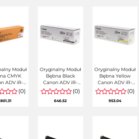
nalny Moduł
Oryginalny Moduł
Oryginalny Moduł
na CMYK
Bębna Black
Bębna Yellow
n ADV iR-
Canon ADV iR-
Canon ADV iR-
, iR-C3500
C256, iR-C257, iR-
C256, iR-C257, iR-
(0)
(0)
(0)
-EXV49,
C356 (C-EXV55,
C356 (C-EXV55,
801.31
646.52
953.04
EXV49,
CEXV55,
CEXV55,
003) (1 szt.
2186C002)
2189C002)
akowaniu -
suje do
żdego ko