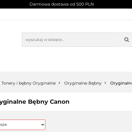
Darmowa dostawa od 500 PLN
PROMOCJE
NOWOŚCI
BESTSELLERY
BLOG
NOWOŚCI
BESTSELLERY
Tonery i bębny Oryginalne
Oryginalne Bębny
Oryginal
yginalne Bębny Canon