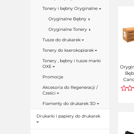
Tonery i bębny Oryginalne
Oryginalne Bębny
Oryginalne Tonery
Tusze do drukarek
Tonery do kserokopiarek
Tonery , bębny i tusze marki
OXE
Orygi
Bęb
Promocje
Cano
C3320
Akcesoria do Regeneracji /
(C
Cześci
C
Fiamenty do drukarek 3D
8528B
w op
Drukarki i papiery do drukarek
pa
ka