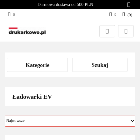
Darmowa dostawa od 500 PLN
(
0
)
Zaloguj się
Załóż konto
Dodaj zgłoszenie
Zgody cookies
Kategorie
Szukaj
Ładowarki EV