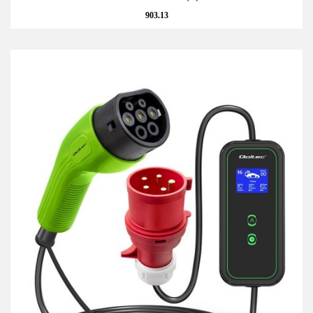
903.13