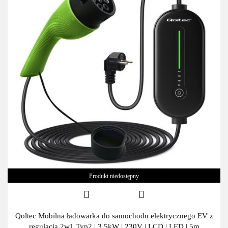
Produkt niedostępny
Qoltec Mobilna ładowarka do samochodu elektrycznego EV z
regulacją 2w1 Typ2 | 3.5kW | 230V | LCD | LED | 5m