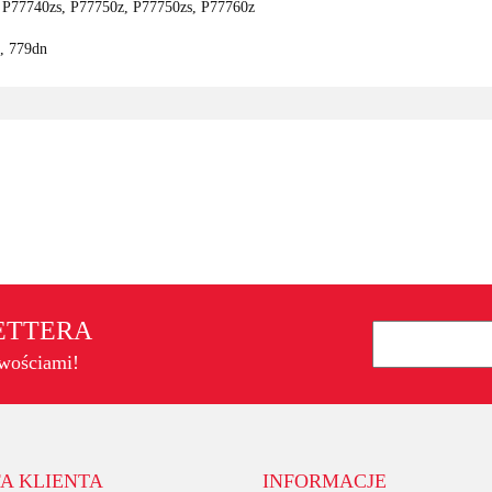
P77740zs, P77750z, P77750zs, P77760z
, 779dn
LETTERA
owościami!
A KLIENTA
INFORMACJE