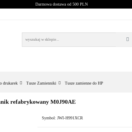
Darmowa dostawa od 500 PLN
PROMOCJE
NOWOŚCI
BESTSELLERY
BLOG
NOWOŚCI
BESTSELLERY
o drukarek
Tusze Zamienniki
Tusze zamienne do HP
nnik refabrykowany M0J90AE
Symbol:
JWI-H991XCR