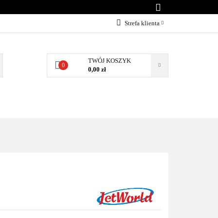
KONTAKT
Strefa klienta
Zaloguj się
Załóż konto
TWÓJ KOSZYK
0
0,00 zł
Dodaj zgłoszenie
Zgody cookies
BLOG
KONTAKT