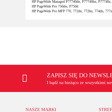
HP PageWide Managed P77740dn, P77740hn, P77740z, 
HP PageWide Pro 750dw, P750d
HP PageWide Pro MFP 770, 772dn, 772hn, 774dn, 777z
ZAPISZ SIĘ DO NEWS
I bądź na bieżąco ze wszystkimi n
NASZE MARKI
STREF