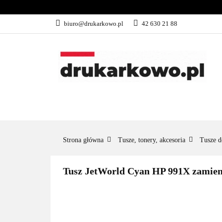
KATEGORIE
biuro@drukarkowo.pl
42 630 21 88
KATEGORIE
PROMOCJE
Strona główna
Tusze, tonery, akcesoria
Tusze d
Tusz JetWorld Cyan HP 991X zamie