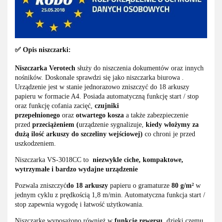
✅ Opis niszczarki:
Niszczarka Verotech
służy do niszczenia dokumentów oraz innych
nośników. Doskonale sprawdzi się jako niszczarka biurowa .
Urządzenie jest w stanie jednorazowo zniszczyć do 18 arkuszy
papieru w formacie A4. Posiada automatyczną funkcję start / stop
oraz funkcję cofania zacięć,
czujniki
przepełnionego
oraz
otwartego kosza
a także zabezpieczenie
przed
przeciążeniem (
urządzenie sygnalizuje,
kiedy włożymy za
dużą ilość arkuszy do szczeliny wejściowej)
co chroni je przed
uszkodzeniem.
Niszczarka VS-3018CC to
niezwykle ciche, kompaktowe,
wytrzymałe i bardzo wydajne urządzenie
Pozwala zniszczyć
do 18 arkuszy
papieru o gramaturze
80 g/m²
w
jednym cyklu z prędkością 1,8 m/min. Automatyczna funkcja start /
stop zapewnia wygodę i łatwość użytkowania.
Niszczarkę wyposażono również w
funkcję rewersu
, dzięki czemu