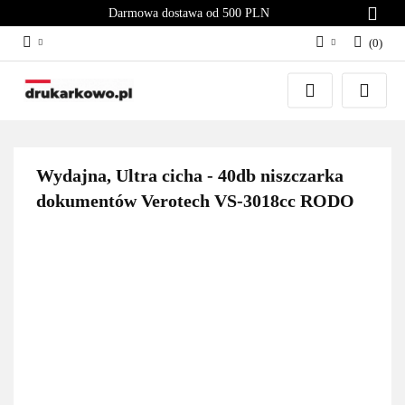
Darmowa dostawa od 500 PLN
(
0
)
Zaloguj się
Załóż konto
Dodaj zgłoszenie
Zgody cookies
Wydajna, Ultra cicha - 40db niszczarka
dokumentów Verotech VS-3018cc RODO