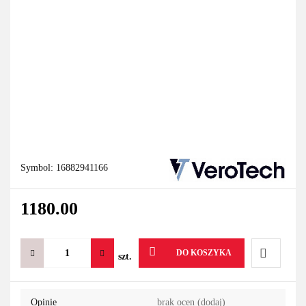
Symbol:
16882941166
1180.00
DO KOSZYKA
szt.
Do
Opinie
brak ocen
(dodaj)