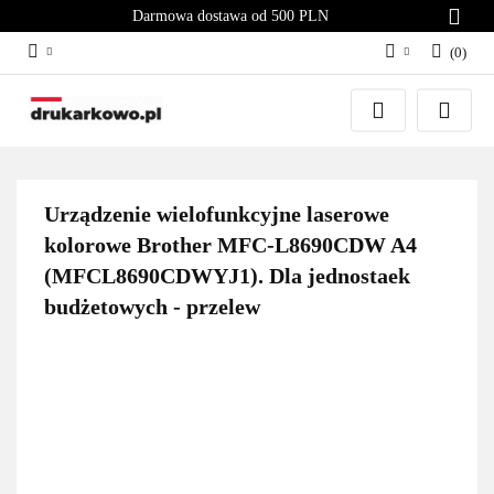
Darmowa dostawa od 500 PLN
(
0
)
Zaloguj się
Załóż konto
Dodaj zgłoszenie
Zgody cookies
Urządzenie wielofunkcyjne laserowe
kolorowe Brother MFC-L8690CDW A4
(MFCL8690CDWYJ1). Dla jednostaek
budżetowych - przelew