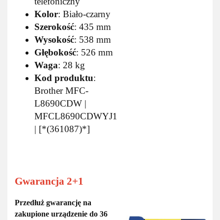
telefoniczny
Kolor
: Biało-czarny
Szerokość
: 435 mm
Wysokość
: 538 mm
Głębokość
: 526 mm
Waga
: 28 kg
Kod produktu
:
Brother MFC-
L8690CDW |
MFCL8690CDWYJ1
| [*(361087)*]
Gwarancja 2+1
Przedłuż gwarancję na
zakupione urządzenie do
36