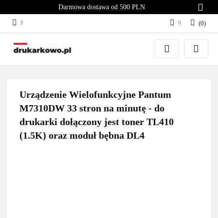
Darmowa dostawa od 500 PLN
(
0
)
Zaloguj się
Załóż konto
Dodaj zgłoszenie
Zgody cookies
Urządzenie Wielofunkcyjne Pantum
M7310DW 33 stron na minutę - do
drukarki dołączony jest toner TL410
(1.5K) oraz moduł bębna DL4