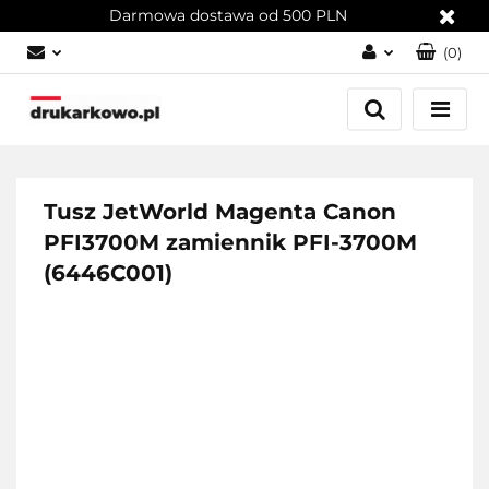
Darmowa dostawa od 500 PLN
(
0
)
Zaloguj się
Załóż konto
Dodaj zgłoszenie
Zgody cookies
Tusz JetWorld Magenta Canon
PFI3700M zamiennik PFI-3700M
(6446C001)