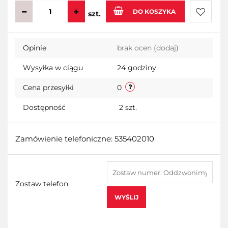
DO KOSZYKA
szt.
Do
Opinie
brak ocen
(dodaj)
przecho
Wysyłka w ciągu
24 godziny
Cena przesyłki
0
Dostępność
2
szt.
Zamówienie telefoniczne: 535402010
Zostaw telefon
WYŚLIJ