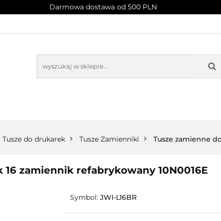
Darmowa dostawa od 500 PLN
PROMOCJE
NOWOŚCI
BESTSELLERY
BLOG
NOWOŚCI
BESTSELLERY
Tusze do drukarek
Tusze Zamienniki
Tusze zamienne d
k 16 zamiennik refabrykowany 10N0016E
Symbol:
JWI-L16BR