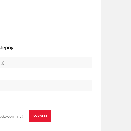
stępny
aj)
WYŚLIJ