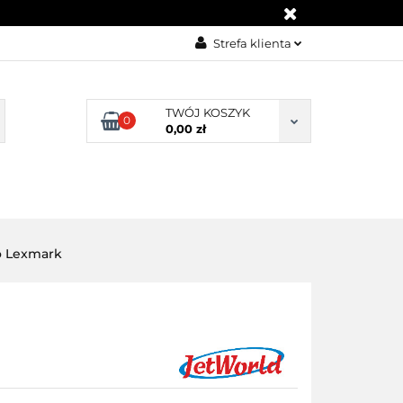
KONTAKT
Strefa klienta
Zaloguj się
Załóż konto
TWÓJ KOSZYK
0
0,00 zł
Dodaj zgłoszenie
Zgody cookies
BLOG
KONTAKT
o Lexmark