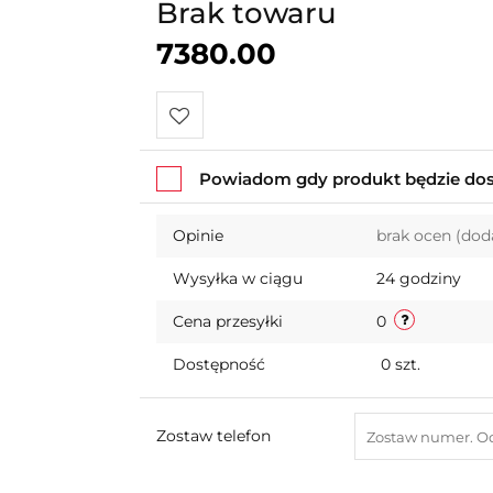
Brak towaru
7380.00
Do
Powiadom gdy produkt będzie do
przechowalni
Opinie
brak ocen
(dod
Wysyłka w ciągu
24 godziny
Cena przesyłki
0
Dostępność
0
szt.
Zostaw telefon