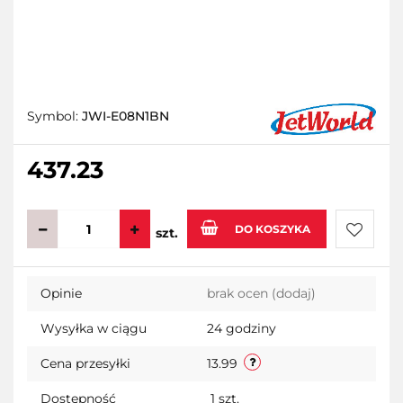
Symbol:
JWI-E08N1BN
437.23
DO KOSZYKA
szt.
Do
Opinie
brak ocen
(dodaj)
przecho
Wysyłka w ciągu
24 godziny
Cena przesyłki
13.99
Dostępność
1
szt.