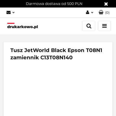
Darmowa dostawa od 500 PLN
(
0
)
Zaloguj się
Załóż konto
Dodaj zgłoszenie
Zgody cookies
Tusz JetWorld Black Epson T08N1
zamiennik C13T08N140