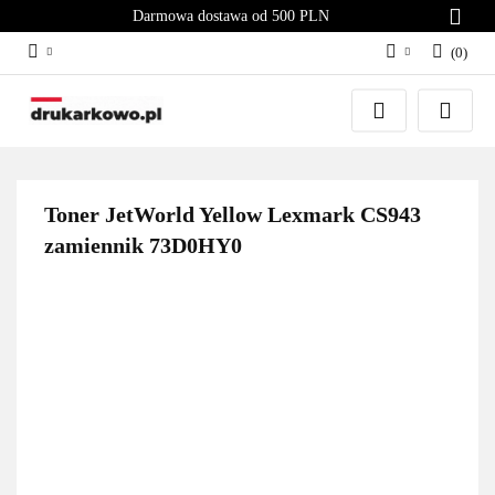
Darmowa dostawa od 500 PLN
(
0
)
Zaloguj się
Załóż konto
Dodaj zgłoszenie
Zgody cookies
Toner JetWorld Yellow Lexmark CS943
zamiennik 73D0HY0