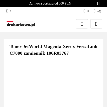
Darmowa dostawa od 500 PLN
(
0
)
Zaloguj się
Załóż konto
Dodaj zgłoszenie
Zgody cookies
Toner JetWorld Magenta Xerox VersaLink
C7000 zamiennik 106R03767