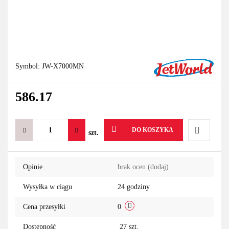
Symbol:
JW-X7000MN
586.17
DO KOSZYKA
szt.
Do
Opinie
brak ocen
(dodaj)
przechowa
Wysyłka w ciągu
24 godziny
Cena przesyłki
0
Dostępność
27
szt.