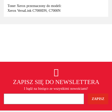
Toner Xerox przeznaczony do modeli:
Xerox VersaLink C7000DN, C7000N
ZAPISZ SIĘ DO NEWSLETTERA
I bądź na bieżąco ze wszystkimi nowościami!