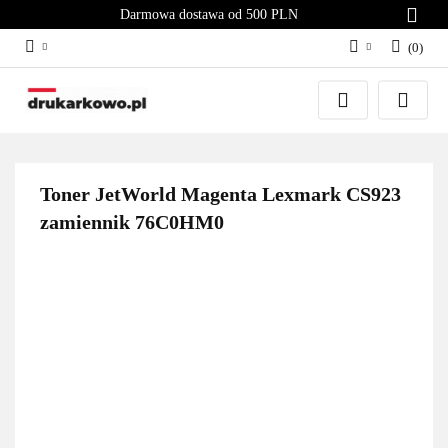
Darmowa dostawa od 500 PLN
(
0
)
Zaloguj się
Załóż konto
Dodaj zgłoszenie
Zgody cookies
Toner JetWorld Magenta Lexmark CS923
zamiennik 76C0HM0