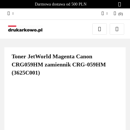
Darmowa dostawa od 500 PLN
(
0
)
Zaloguj się
Załóż konto
Dodaj zgłoszenie
Zgody cookies
Toner JetWorld Magenta Canon
CRG059HM zamiennik CRG-059HM
(3625C001)