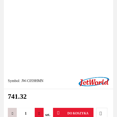
Symbol:
JW-C059HMN
741.32
DO KOSZYKA
szt.