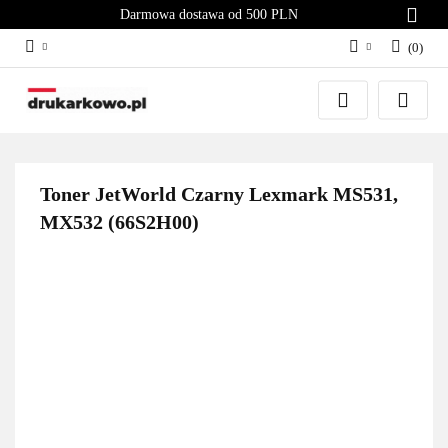
Darmowa dostawa od 500 PLN
(
0
)
Zaloguj się
Załóż konto
Dodaj zgłoszenie
Zgody cookies
Toner JetWorld Czarny Lexmark MS531,
MX532 (66S2H00)