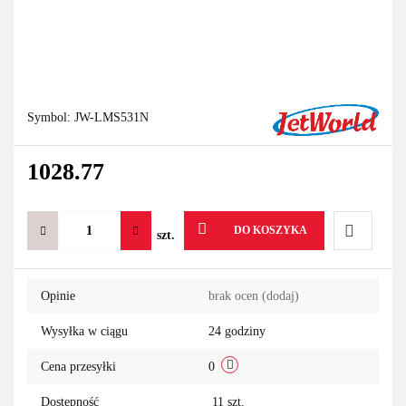
Symbol:
JW-LMS531N
1028.77
DO KOSZYKA
szt.
Do
Opinie
brak ocen
(dodaj)
przechowa
Wysyłka w ciągu
24 godziny
Cena przesyłki
0
Dostępność
11
szt.