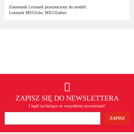
Zamiennik Lexmark przeznaczony do modeli:
Lexmark MS531dw, MX532adwe
ZAPISZ SIĘ DO NEWSLETTERA
I bądź na bieżąco ze wszystkimi nowościami!