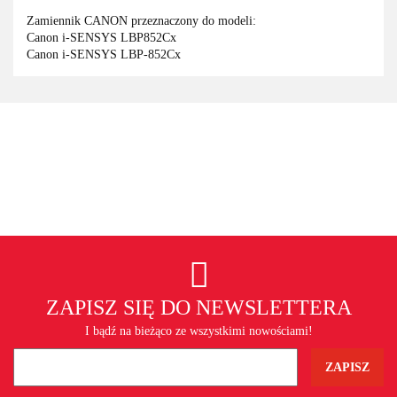
Zamiennik CANON przeznaczony do modeli:
Canon i-SENSYS LBP852Cx
Canon i-SENSYS LBP-852Cx
ZAPISZ SIĘ DO NEWSLETTERA
I bądź na bieżąco ze wszystkimi nowościami!