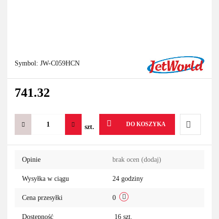
Symbol:
JW-C059HCN
741.32
DO KOSZYKA
szt.
Do
Opinie
brak ocen
(dodaj)
przechowa
Wysyłka w ciągu
24 godziny
Cena przesyłki
0
Dostępność
16
szt.