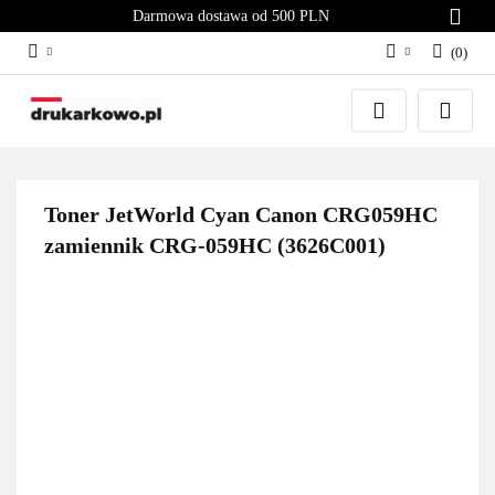
Darmowa dostawa od 500 PLN
(
0
)
Zaloguj się
Załóż konto
Dodaj zgłoszenie
Zgody cookies
Toner JetWorld Cyan Canon CRG059HC
zamiennik CRG-059HC (3626C001)