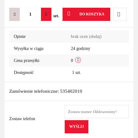
DO KOSZYKA
szt.
Do
Opinie
brak ocen
(dodaj)
przechowa
Wysyłka w ciągu
24 godziny
Cena przesyłki
0
Dostępność
1
szt.
Zamówienie telefoniczne: 535402010
Zostaw telefon
WYŚLIJ