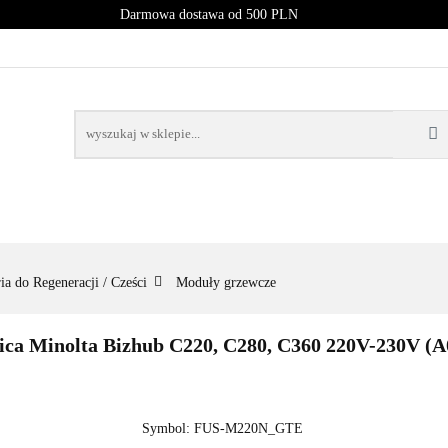
Darmowa dostawa od 500 PLN
PROMOCJE
NOWOŚCI
BESTSELLERY
BLOG
NOWOŚCI
BESTSELLERY
ia do Regeneracji / Cześci
Moduły grzewcze
onica Minolta Bizhub C220, C280, C360 220V-230V 
Symbol:
FUS-M220N_GTE