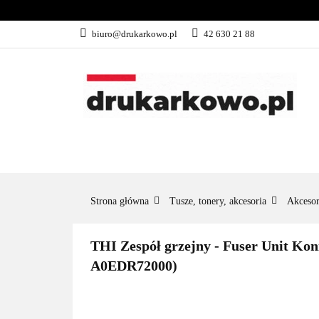
KATEGORIE
biuro@drukarkowo.pl
42 630 21 88
KATEGORIE
PROMOCJE
Strona główna
Tusze, tonery, akcesoria
Akcesor
THI Zespół grzejny - Fuser Unit K
A0EDR72000)