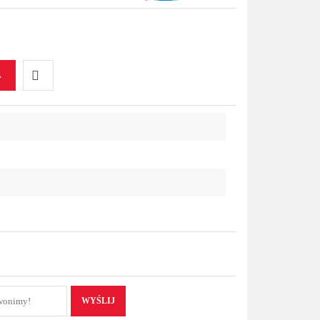
A
Do
przechowalni
WYŚLIJ