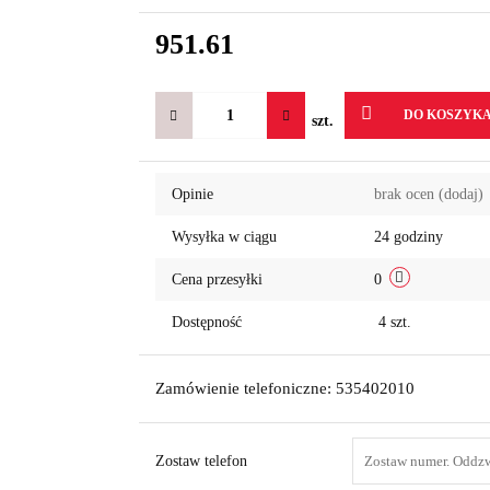
951.61
DO KOSZYK
szt.
Opinie
brak ocen
(dodaj)
Wysyłka w ciągu
24 godziny
Cena przesyłki
0
Dostępność
4
szt.
Zamówienie telefoniczne: 535402010
Zostaw telefon