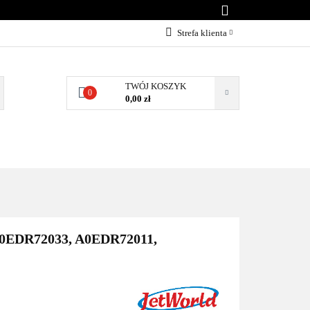
KONTAKT
Strefa klienta
Zaloguj się
Załóż konto
TWÓJ KOSZYK
0
0,00 zł
Dodaj zgłoszenie
Zgody cookies
BLOG
KONTAKT
(A0EDR72033, A0EDR72011,