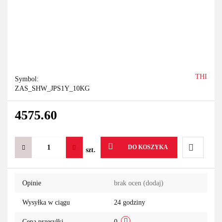
THI
Symbol:
ZAS_SHW_JPS1Y_10KG
4575.60
DO KOSZYKA
szt.
Do
Opinie
brak ocen
(dodaj)
przechowa
Wysyłka w ciągu
24 godziny
Cena przesyłki
0