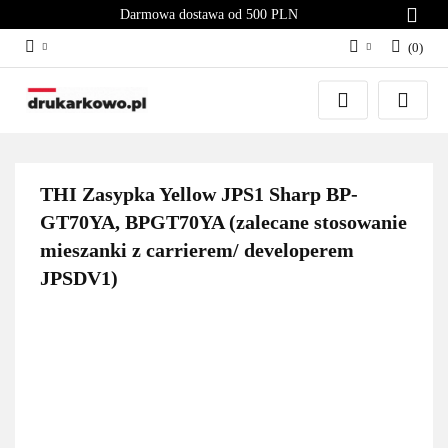
Darmowa dostawa od 500 PLN
(
0
)
Zaloguj się
Załóż konto
Dodaj zgłoszenie
Zgody cookies
THI Zasypka Yellow JPS1 Sharp BP-
GT70YA, BPGT70YA (zalecane stosowanie
mieszanki z carrierem/ developerem
JPSDV1)