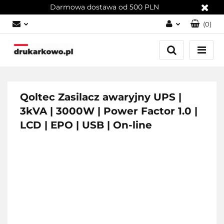
Darmowa dostawa od 500 PLN
(
0
)
Zaloguj się
Załóż konto
Dodaj zgłoszenie
Zgody cookies
Qoltec Zasilacz awaryjny UPS |
3kVA | 3000W | Power Factor 1.0 |
LCD | EPO | USB | On-line