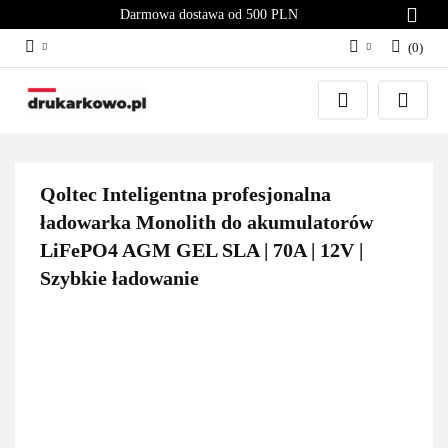
Darmowa dostawa od 500 PLN
(
0
)
Zaloguj się
Załóż konto
Dodaj zgłoszenie
Zgody cookies
Qoltec Inteligentna profesjonalna
ładowarka Monolith do akumulatorów
LiFePO4 AGM GEL SLA | 70A | 12V |
Szybkie ładowanie