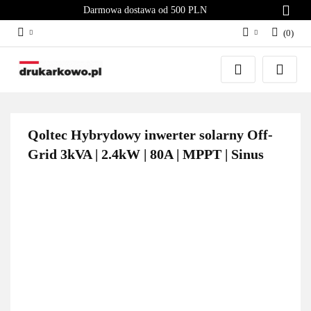
Darmowa dostawa od 500 PLN
(
0
)
Zaloguj się
Załóż konto
Dodaj zgłoszenie
Zgody cookies
Qoltec Hybrydowy inwerter solarny Off-
Grid 3kVA | 2.4kW | 80A | MPPT | Sinus