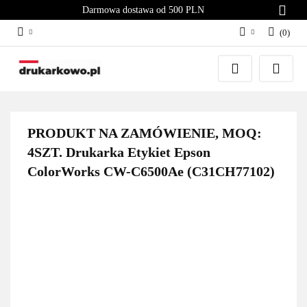
Darmowa dostawa od 500 PLN
(
0
)
Zaloguj się
Załóż konto
Dodaj zgłoszenie
Zgody cookies
PRODUKT NA ZAMÓWIENIE, MOQ:
4SZT. Drukarka Etykiet Epson
ColorWorks CW-C6500Ae (C31CH77102)